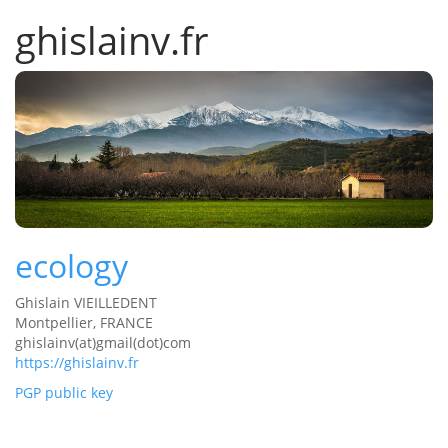
ghislainv.fr
ecology
Ghislain VIEILLEDENT
Montpellier, FRANCE
ghislainv(at)gmail(dot)com
https://ghislainv.fr
PGP public key